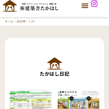
内
容
を
ス
ホーム
2024年
11月
キ
ッ
プ
たかはし日記