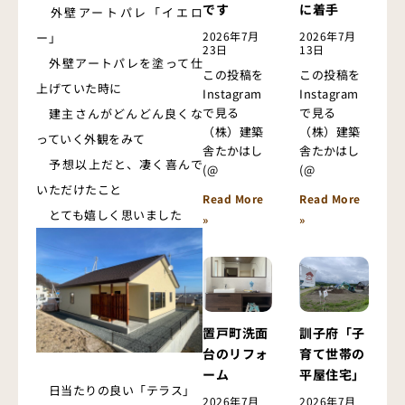
です
に着手
外壁アートパレ「イエロ
2026年7月
2026年7月
ー」
23日
13日
外壁アートパレを塗って仕
この投稿を
この投稿を
上げていた時に
Instagram
Instagram
で見る
で見る
建主さんがどんどん良くな
（株）建築
（株）建築
っていく外観をみて
舎たかはし
舎たかはし
予想以上だと、凄く喜んで
(@
(@
いただけたこと
Read More
Read More
とても嬉しく思いました
»
»
置戸町洗面
訓子府「子
台のリフォ
育て世帯の
ーム
平屋住宅」
日当たりの良い「テラス」
2026年7月
2026年7月