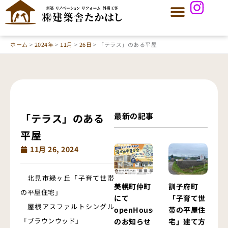
内
容
を
ス
ホーム
2024年
11月
26日
「テラス」のある平屋
キ
ッ
プ
最新の記事
「テラス」のある
平屋
11月 26, 2024
北見市緑ヶ丘「子育て世帯
美幌町仲町
訓子府町
の平屋住宅」
にて
「子育て世
屋根アスファルトシングル
openHouse
帯の平屋住
「ブラウンウッド」
のお知らせ
宅」建て方