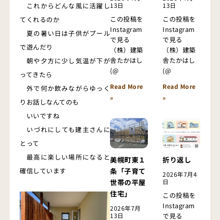
これからどんな風に活躍し
13日
13日
この投稿を
この投稿を
てくれるのか
Instagram
Instagram
夏の暑い日は子供がプール
で見る
で見る
で遊んだり
（株）建築
（株）建築
舎たかはし
舎たかはし
朝や夕方に少し気温が下が
(@
(@
ってきたら
Read More
Read More
外で何か飲みながらゆっく
»
»
りお話しなんてのも
いいですね
いづれにしても建主さんに
とって
最高に楽しい場所になると
美幌町東１
折り返し
条「子育て
確信しています
2026年7月4
世帯の平屋
日
住宅」
この投稿を
Instagram
2026年7月
13日
で見る