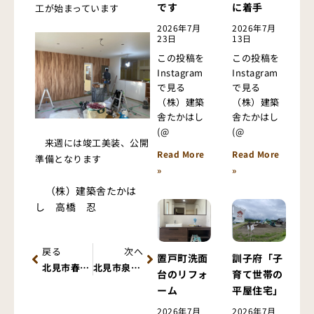
です
に着手
工が始まっています
2026年7月
2026年7月
23日
13日
この投稿を
この投稿を
Instagram
Instagram
で見る
で見る
（株）建築
（株）建築
舎たかはし
舎たかはし
(@
(@
来週には竣工美装、公開
Read More
Read More
準備となります
»
»
（株）建築舎たかは
し 高橋 忍
Prev
Next
戻る
次へ
置戸町洗面
訓子府「子
北見市春光町公開終了しました
北見市泉町「平屋住宅」
台のリフォ
育て世帯の
ーム
平屋住宅」
2026年7月
2026年7月