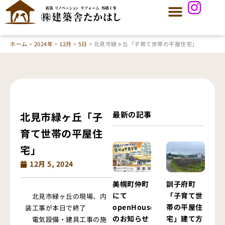
内
容
を
ス
ホーム
2024年
12月
5日
北見市緑ヶ丘「子育て世帯の平屋住宅」
キ
ッ
プ
最新の記事
北見市緑ヶ丘「子
育て世帯の平屋住
宅」
12月 5, 2024
美幌町仲町
訓子府町
にて
「子育て世
北見市緑ヶ丘の現場、内
openHouse
帯の平屋住
装工事が本日で終了
のお知らせ
宅」建て方
電気設備・建具工事の施