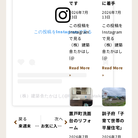
です
に着手
2026年7月
2026年7月
23日
13日
この投稿を
この投稿を
Instagram
Instagram
この投稿をInstagramで見る
で見る
で見る
（株）建築
（株）建築
舎たかはし
舎たかはし
(@
(@
Read More
Read More
»
»
（株）建築舎たかはし(@kenchikusyatakahashi)がシェアした投稿
置戸町洗面
訓子府「子
Prev
Next
戻る
次へ
台のリフォ
育て世帯の
来週末 北見市泉町にて公開させて頂きます
お気に入りの玄関ポーチ
ーム
平屋住宅」
2026年7月
2026年7月