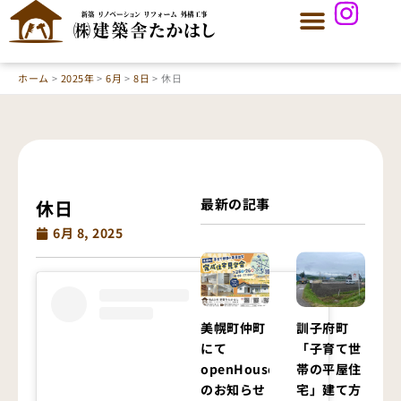
内
容
を
ス
ホーム
2025年
6月
8日
休日
キ
ッ
プ
最新の記事
休日
6月 8, 2025
美幌町仲町
訓子府町
にて
「子育て世
openHouse
帯の平屋住
のお知らせ
宅」建て方