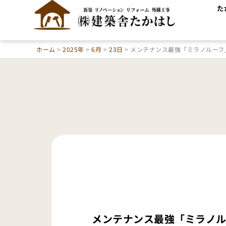
内
た
容
を
ス
ホーム
2025年
6月
23日
メンテナンス最強「ミラノルーフ
キ
ッ
プ
メンテナンス最強「ミラノル