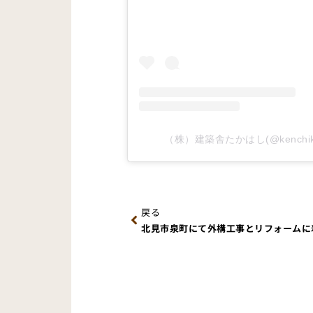
（株）建築舎たかはし(@kenchiku
Prev
戻る
北見市泉町にて外構工事とリフォームに