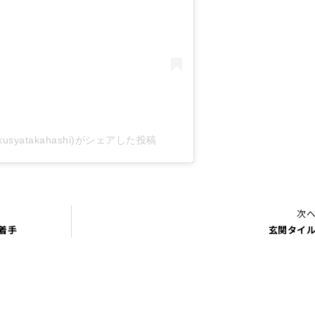
syatakahashi)がシェアした投稿
次
着手
玄関タイ