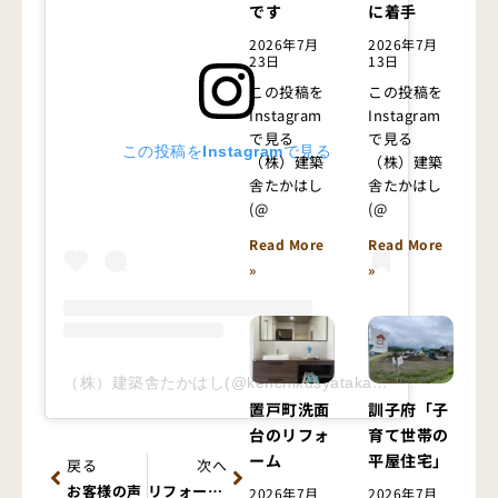
です
に着手
2026年7月
2026年7月
23日
13日
この投稿を
この投稿を
Instagram
Instagram
で見る
で見る
この投稿をInstagramで見る
（株）建築
（株）建築
舎たかはし
舎たかはし
(@
(@
Read More
Read More
»
»
（株）建築舎たかはし(@kenchikusyatakahashi)がシェアした投稿
置戸町洗面
訓子府「子
台のリフォ
育て世帯の
Prev
Next
ーム
平屋住宅」
戻る
次へ
お客様の声
リフォームのご相談はお気軽に
2026年7月
2026年7月