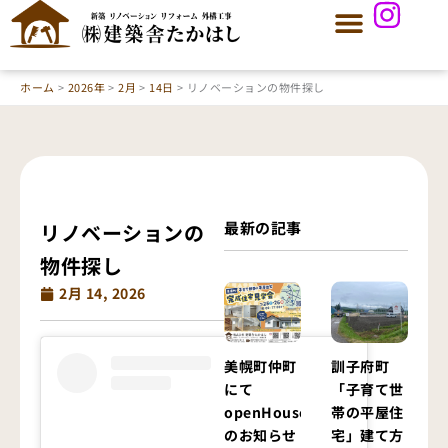
内
容
を
ス
ホーム
2026年
2月
14日
リノベーションの物件探し
キ
ッ
プ
最新の記事
リノベーションの
物件探し
2月 14, 2026
美幌町仲町
訓子府町
にて
「子育て世
openHouse
帯の平屋住
のお知らせ
宅」建て方